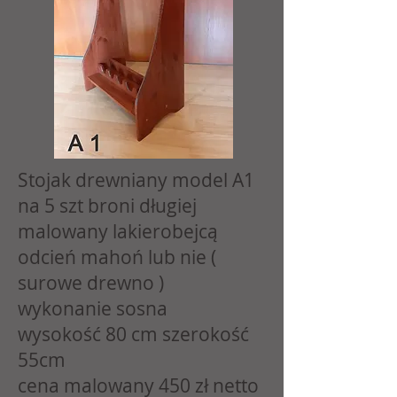
Stojak drewniany model A1
na 5 szt broni długiej
malowany lakierobejcą
odcień mahoń lub nie (
surowe drewno )
wykonanie sosna
wysokość 80 cm szerokość
55cm
cena malowany 450 zł netto