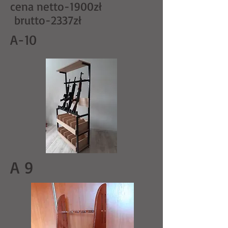
cena netto-1900zł
brutto-2337zł
A-10
A 9