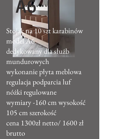
A6
Stojak na 10 szt karabinów
model A6
dedykowany dla służb
mundurowych
wykonanie płyta meblowa
regulacja podparcia luf
nóżki regulowane
wymiary -160 cm wysokość
105 cm szerokość
cena 1300zł netto/ 1600 zł
brutto