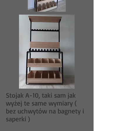
Stojak A-10, taki sam jak
wyżej te same wymiary (
bez uchwytów na bagnety i
saperki )